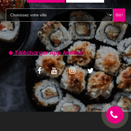
C.G.V
Go!
Télécharger App Android