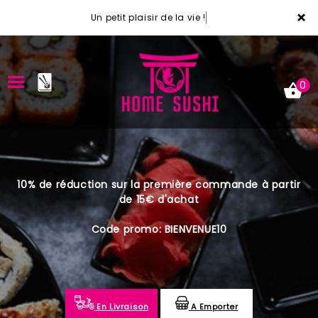
×
Un petit plaisir de la vie !
0
ACCUEIL
10% de réduction sur la première commande à partir
LA CARTE
de 15€ d'achat
VOTRE COMPTE
Code promo: BIENVENUE10
NOTRE RESTAURANT
VOS AVIS
En Livraison
A Emporter
MENTIONS LÉGALES