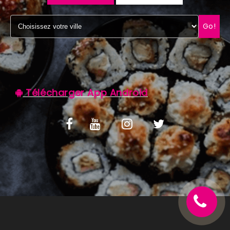
C.G.V
Go!
Télécharger App Android