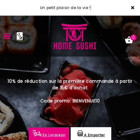
×
Un petit plaisir de la vie !
0
ACCUEIL
10% de réduction sur la première commande à partir
LA CARTE
de 15€ d'achat
VOTRE COMPTE
Code promo: BIENVENUE10
NOTRE RESTAURANT
VOS AVIS
En Livraison
A Emporter
MENTIONS LÉGALES