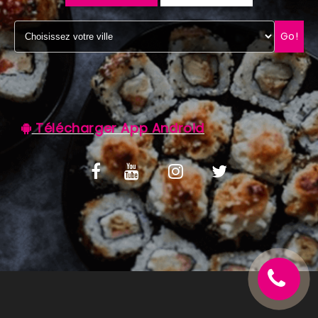
C.G.V
Go!
Télécharger App Android