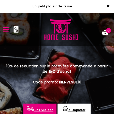
×
Un petit plaisir de la vie !
0
ACCUEIL
10% de réduction sur la première commande à partir
LA CARTE
de 15€ d'achat
VOTRE COMPTE
Code promo: BIENVENUE10
NOTRE RESTAURANT
VOS AVIS
En Livraison
A Emporter
MENTIONS LÉGALES