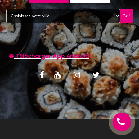
C.G.V
Go!
Télécharger App Android