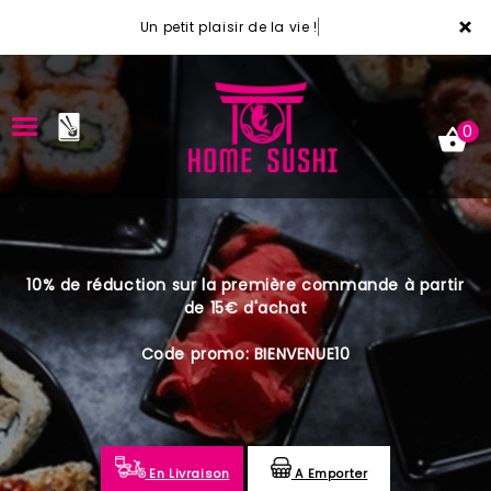
×
Un petit plaisir de la vie !
0
ACCUEIL
10% de réduction sur la première commande à partir
LA CARTE
de 15€ d'achat
VOTRE COMPTE
Code promo: BIENVENUE10
NOTRE RESTAURANT
VOS AVIS
En Livraison
A Emporter
MENTIONS LÉGALES