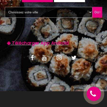
C.G.V
Go!
Télécharger App Android