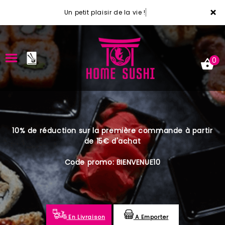
×
Un petit plaisir de la vie !
0
ACCUEIL
10% de réduction sur la première commande à partir
LA CARTE
de 15€ d'achat
VOTRE COMPTE
Code promo: BIENVENUE10
NOTRE RESTAURANT
VOS AVIS
En Livraison
A Emporter
MENTIONS LÉGALES