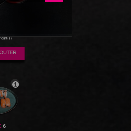
E
3
oint(s)
AJOUTER
E
6