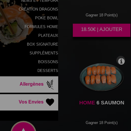
NEMS ET TEMPURA
CRÉATION DRAGONS
Gagner 18 Point(s)
POKE BOWL
FORMULES HOME
18.50€ | AJOUTER
PLATEAUX
BOX SIGNATURE
SUPPLÉMENTS
BOISSONS
DESSERTS
Allergènes
Vos Envies
HOME
6 SAUMON
Gagner 18 Point(s)