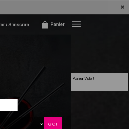
x
×
Panier
r / S'inscrire
Panier Vide !