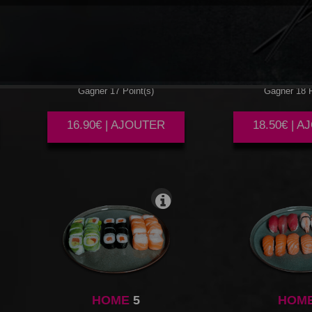
HOME
2
HOM
Gagner 17 Point(s)
Gagner 18 P
16.90€ | AJOUTER
18.50€ | 
HOME
5
HOM