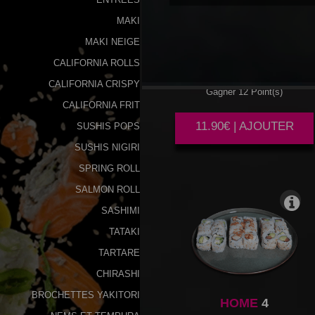
MAKI
HOME
1
MAKI NEIGE
CALIFORNIA ROLLS
CALIFORNIA CRISPY
Gagner 12 Point(s)
CALIFORNIA FRIT
11.90€ | AJOUTER
SUSHIS POPS
SUSHIS NIGIRI
SPRING ROLL
SALMON ROLL
SASHIMI
TATAKI
TARTARE
CHIRASHI
BROCHETTES YAKITORI
HOME
4