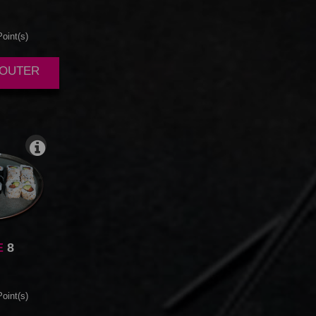
oint(s)
AJOUTER
E
8
oint(s)