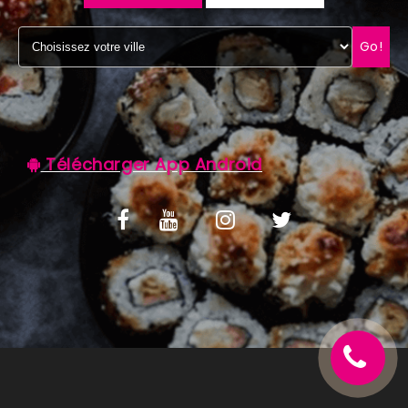
C.G.V
Go!
Télécharger App Android