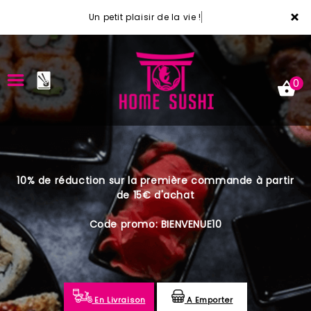
×
Un petit plaisir de la vie !
0
ACCUEIL
10% de réduction sur la première commande à partir
LA CARTE
de 15€ d'achat
VOTRE COMPTE
Code promo: BIENVENUE10
NOTRE RESTAURANT
VOS AVIS
En Livraison
A Emporter
MENTIONS LÉGALES