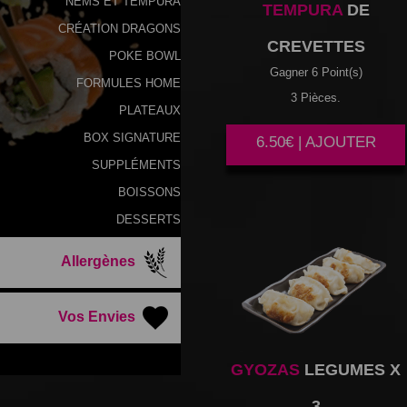
NEMS ET TEMPURA
TEMPURA
DE
CRÉATION DRAGONS
CREVETTES
POKE BOWL
Gagner 6 Point(s)
FORMULES HOME
3 Pièces.
PLATEAUX
BOX SIGNATURE
6.50€ | AJOUTER
SUPPLÉMENTS
BOISSONS
DESSERTS
Allergènes
Vos Envies
GYOZAS
LEGUMES X
3