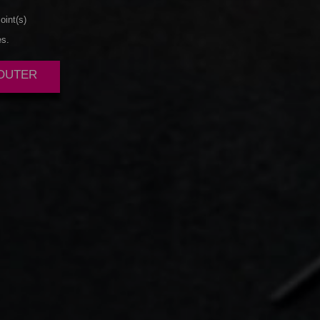
oint(s)
es.
JOUTER