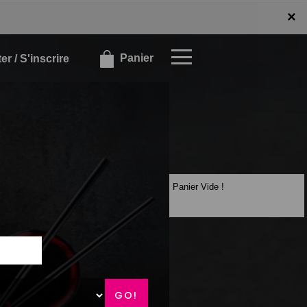
x
×
Panier
r / S'inscrire
Panier Vide !