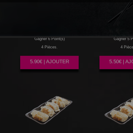
NEMS
AUX
NEMS
AUX 
CREVETTES
Gagner 6 Point(s)
Gagner 5 P
4 Pièces.
4 Pièc
5.90€ | AJOUTER
5.50€ | A