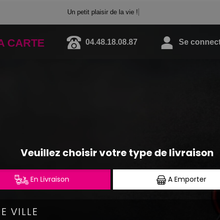
Un petit plaisir de la vie !
A CARTE
04.48.18.08.87
Se connecte
NEMS ET TEMPURA