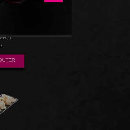
LEGUMES
oint(s)
es.
JOUTER