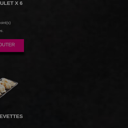
ULET X 6
oint(s)
es.
JOUTER
EVETTES