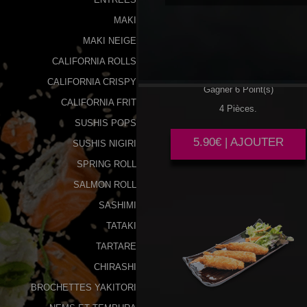
MAKI
NEMS
AUX POULET
MAKI NEIGE
CALIFORNIA ROLLS
CALIFORNIA CRISPY
Gagner 6 Point(s)
CALIFORNIA FRIT
4 Pièces.
SUSHIS POPS
5.90€ | AJOUTER
SUSHIS NIGIRI
SPRING ROLL
SALMON ROLL
SASHIMI
TATAKI
TARTARE
CHIRASHI
BROCHETTES YAKITORI