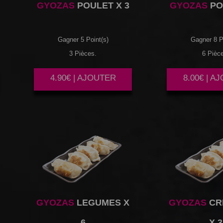
GYOZAS
POULET X 3
GYOZAS
PO
Gagner 5 Point(s)
Gagner 8 P
3 Pièces.
6 Pièc
4.90€ | AJOUTER
8.00€ | A
GYOZAS
LEGUMES X
GYOZAS
CR
6
X 3