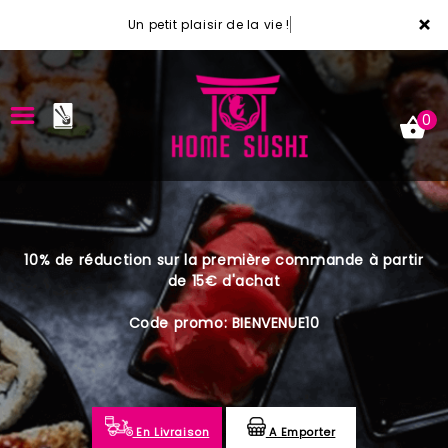
×
Un petit plaisir de la vie !
0
ACCUEIL
10% de réduction sur la première commande à partir
LA CARTE
de 15€ d'achat
VOTRE COMPTE
Code promo: BIENVENUE10
NOTRE RESTAURANT
VOS AVIS
En Livraison
A Emporter
MENTIONS LÉGALES