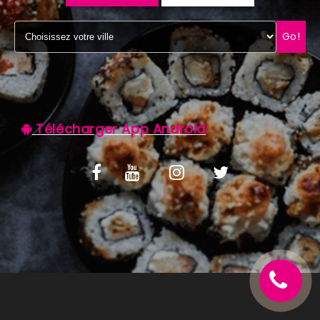
C.G.V
Go!
Télécharger App Android