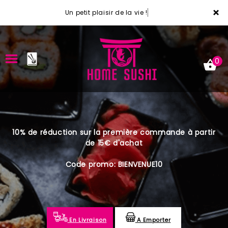
×
Un petit plaisir de la vie !
0
ACCUEIL
10% de réduction sur la première commande à partir
LA CARTE
de 15€ d'achat
VOTRE COMPTE
Code promo: BIENVENUE10
NOTRE RESTAURANT
VOS AVIS
En Livraison
A Emporter
MENTIONS LÉGALES