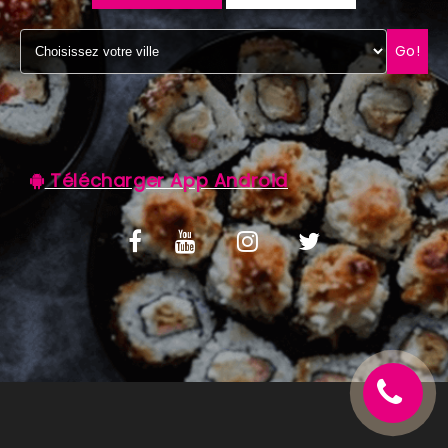
C.G.V
Go!
Télécharger App Android