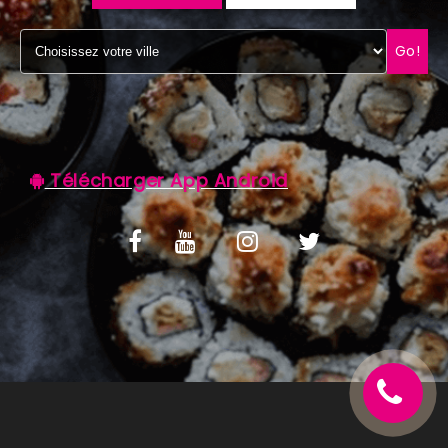
C.G.V
Go!
Télécharger App Android