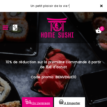
×
Un petit plaisir de la vie !
0
ACCUEIL
10% de réduction sur la première commande à partir
LA CARTE
de 15€ d'achat
VOTRE COMPTE
Code promo: BIENVENUE10
NOTRE RESTAURANT
VOS AVIS
En Livraison
A Emporter
MENTIONS LÉGALES