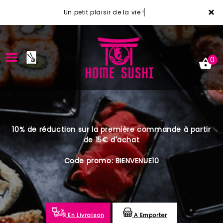
×
Un petit plaisir de la vie !
0
ACCUEIL
10% de réduction sur la première commande à partir
LA CARTE
de 15€ d'achat
VOTRE COMPTE
Code promo: BIENVENUE10
NOTRE RESTAURANT
VOS AVIS
En Livraison
A Emporter
MENTIONS LÉGALES