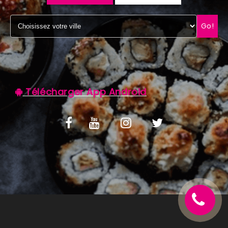
C.G.V
Go!
Télécharger App Android