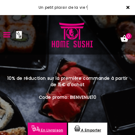
×
Un petit plaisir de la vie !
0
ACCUEIL
10% de réduction sur la première commande à partir
LA CARTE
de 15€ d'achat
VOTRE COMPTE
Code promo: BIENVENUE10
NOTRE RESTAURANT
VOS AVIS
En Livraison
A Emporter
MENTIONS LÉGALES