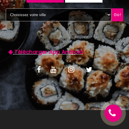
C.G.V
Go!
Télécharger App Android