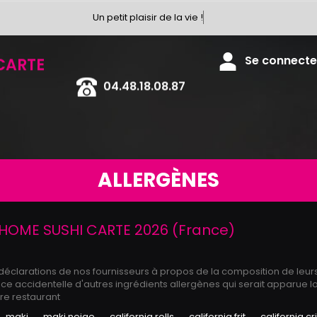
Un petit plaisir de la vie !
CARTE
Se connecter
04.48.18.08.87
ALLERGÈNES
HOME SUSHI CARTE 2026 (France)
 déclarations de nos fournisseurs à propos de la composition de leur
 accidentelle d'autres ingrédients allergènes qui serait apparue lo
tre restaurant
maki
maki neige
california rolls
california frit
california cr