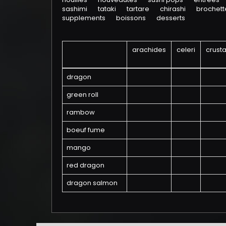
sashimi
tataki
tartare
chirashi
brochette
supplements
boissons
desserts
arachides
celeri
crust
dragon
green roll
rambow
boeuf fume
mango
red dragon
dragon salmon