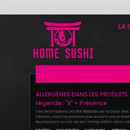
LA 
ALLERGENES DANS LES PRODUITS 
Légende : "X" = Présence
Ces informations ont été établies sur la base des
tableau, nous ne pouvons pas exclure une présence
fournisseurs ou lors de leur manipulation dans no
nouilles
nouveautes
sushi pops
entrees