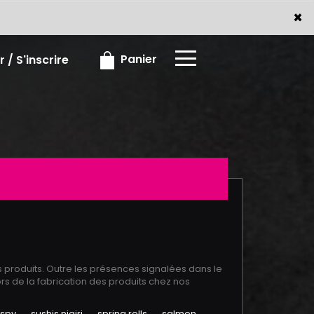
x
×
Panier
 / S'inscrire
s produits. Outre les présences signalées dans le
rs de la fabrication des produits chez nos
ispy
sushis nigiri
spring rolls
salmon