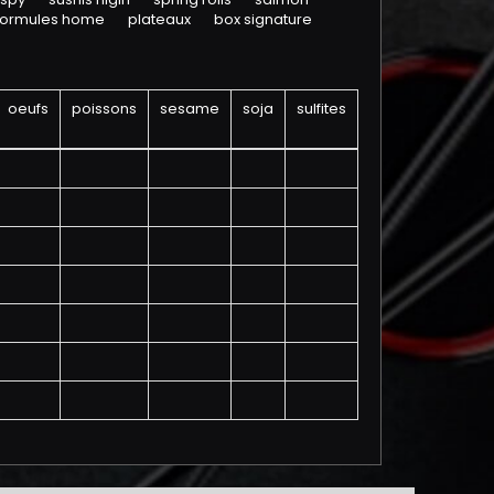
formules home
plateaux
box signature
oeufs
poissons
sesame
soja
sulfites