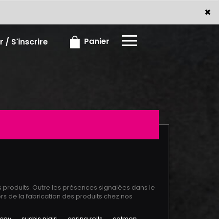
x
×
Panier
 / S'inscrire
s produits. Outre les présences signalées dans le
rs de la fabrication des produits chez nos
ispy
sushis nigiri
spring rolls
salmon