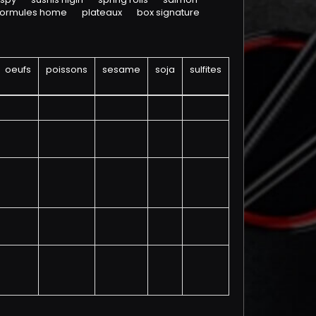
formules home
plateaux
box signature
oeufs
poissons
sesame
soja
sulfites