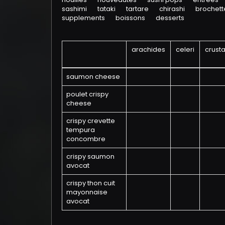
sashimi
tataki
tartare
chirashi
brochette
supplements
boissons
desserts
arachides
celeri
crust
saumon cheese
poulet crispy
cheese
crispy crevette
tempura
concombre
crispy saumon
avocat
crispy thon cuit
mayonnaise
avocat