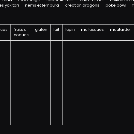
s yakitori
nems et tempura
creation dragons
poke bowl
aces
fruits a
gluten
lait
lupin
mollusques
moutarde
coques