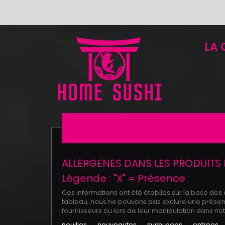
LA 
ALLERGENES DANS LES PRODUITS 
Légende : "X" = Présence
Ces informations ont été établies sur la base des
tableau, nous ne pouvons pas exclure une présence
fournisseurs ou lors de leur manipulation dans no
nouilles
nouveautes
sushi pops
entrees