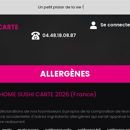
Un petit plaisir de la vie !
CARTE
Se connecter
04.48.18.08.87
ALLERGÈNES
HOME SUSHI CARTE 2026 (France)
 déclarations de nos fournisseurs à propos de la composition de leur
 accidentelle d'autres ingrédients allergènes qui serait apparue lo
tre restaurant
maki
maki neige
california rolls
california frit
california cr